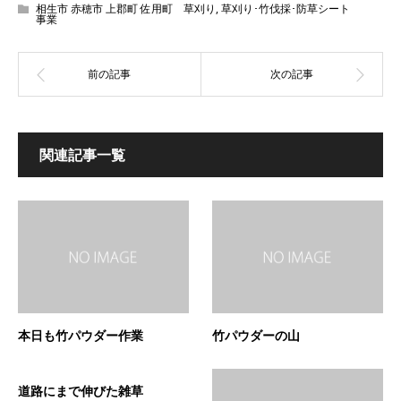
相生市 赤穂市 上郡町 佐用町 草刈り
,
草刈り･竹伐採･防草シート
事業
関連記事一覧
本日も竹パウダー作業
竹パウダーの山
道路にまで伸びた雑草