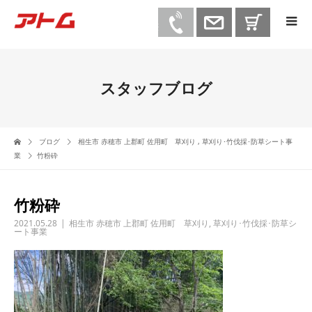
スタッフブログ
ブログ
相生市 赤穂市 上郡町 佐用町 草刈り
,
草刈り･竹伐採･防草シート事
業
竹粉砕
竹粉砕
2021.05.28
相生市 赤穂市 上郡町 佐用町 草刈り
,
草刈り･竹伐採･防草シ
ート事業